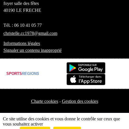
foyer salle des fêtes
40190
LE FRECHE
Tél. :
06 10 41 05 77
christelle.cc1978@gmail.com
Informations légales
Signaler un contenu inapproprié
SPORTS
REGIONS
Charte cookies
Gestion des cookies
Ce site utilise des cookies et vous donne le contrôle sur ceux que
vous souhaitez activer