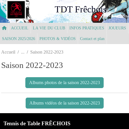
Panneau de gestion des cookies
TDT Frêchois
ACCUEIL
LA VIE DU CLUB
INFOS PRATIQUES
JOUEURS
SAISON 2025/2026
PHOTOS & VIDÉOS
Contact et plan
Accueil
Saison 2022-2023
Saison 2022-2023
Albums photos de la saison 2022-2023
Albums vidéos de la saison 2022-2023
Tennis de Table FRÊCHOIS